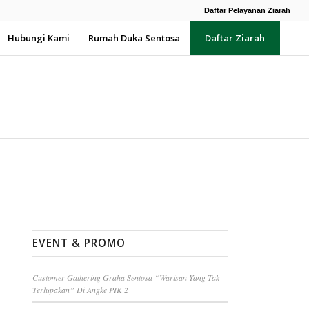
Daftar Pelayanan Ziarah
Hubungi Kami
Rumah Duka Sentosa
Daftar Ziarah
EVENT & PROMO
Customer Gathering Graha Sentosa “Warisan Yang Tak
Terlupakan” Di Angke PIK 2