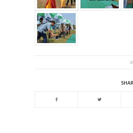
2
SHAR